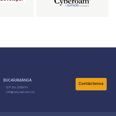
BUCARAMANGA
Contáctenos
(57) 315 3759210
info@solusat.com.co